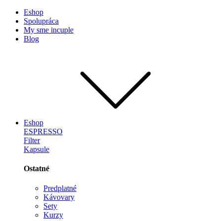
Eshop
Spolupráca
My sme incuple
Blog
Eshop
ESPRESSO
Filter
Kapsule
Ostatné
Predplatné
Kávovary
Sety
Kurzy