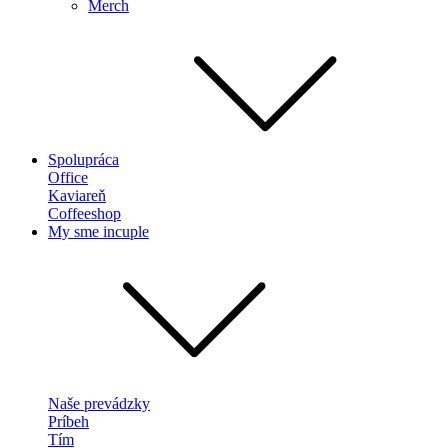
Merch
Spolupráca
Office
Kaviareň
Coffeeshop
My sme incuple
Naše prevádzky
Príbeh
Tím