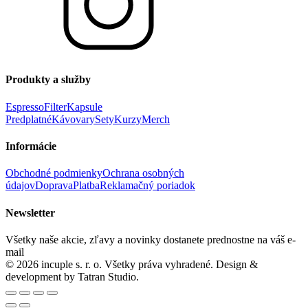
Produkty a služby
Espresso
Filter
Kapsule
Predplatné
Kávovary
Sety
Kurzy
Merch
Informácie
Obchodné podmienky
Ochrana osobných
údajov
Doprava
Platba
Reklamačný poriadok
Newsletter
Všetky naše akcie, zľavy a novinky dostanete prednostne na váš e-
mail
© 2026 incuple s. r. o. Všetky práva vyhradené. Design &
development by Tatran Studio.