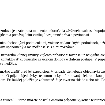
zmluva je uzatvorená momentom doručenia záväzného súhlasu kupujú
úcim a predávajúcim vznikajú vzájomné práva a povinnosti.
ýmito obchodnými podmienkami, vrátane reklamačných podmienok, a že
ky upozornený a má možnosť sa s nimi zoznámiť.
red uzavretím kúpnej zmluvy v týchto prípadoch: tovar sa už nevyrába
ite kontaktovať kupujúceho za účelom dohody o ďalšom postupe. V prípa
uvy nedôjde.
ožno zrušiť pred jej expedíciou. V prípade, že nebude objednávka z
ru. O prijatí objednávky ste automaticky informovaný elektronickou p
m. Pri každej položke je zobrazené, či je tovar na sklade alebo nie. P
zrušenú. Storno môžete poslať e-mailom prípadne vykonať telefonicky.