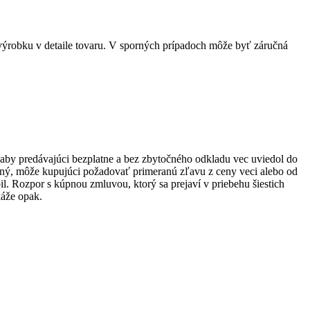
ýrobku v detaile tovaru. V sporných prípadoch môže byť záručná
 aby predávajúci bezplatne a bez zbytočného odkladu vec uviedol do
žný, môže kupujúci požadovať primeranú zľavu z ceny veci alebo od
. Rozpor s kúpnou zmluvou, ktorý sa prejaví v priebehu šiestich
káže opak.