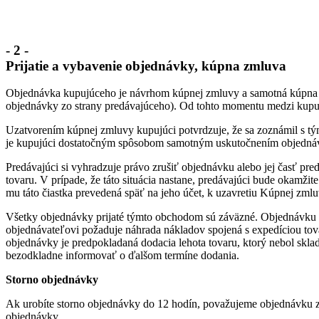
- 2 -
Prijatie a vybavenie objednávky, kúpna zmluva
Objednávka kupujúceho je návrhom kúpnej zmluvy a samotná kúpna 
objednávky zo strany predávajúceho). Od tohto momentu medzi kupuj
Uzatvorením kúpnej zmluvy kupujúci potvrdzuje, že sa zoznámil s t
je kupujúci dostatočným spôsobom samotným uskutočnením objednáv
Predávajúci si vyhradzuje právo zrušiť objednávku alebo jej časť p
tovaru. V prípade, že táto situácia nastane, predávajúci bude okamž
mu táto čiastka prevedená späť na jeho účet, k uzavretiu Kúpnej zml
Všetky objednávky prijaté týmto obchodom sú záväzné. Objednávku m
objednávateľovi požaduje náhrada nákladov spojená s expedíciou tova
objednávky je predpokladaná dodacia lehota tovaru, ktorý nebol sklado
bezodkladne informovať o ďalšom termíne dodania.
Storno objednávky
Ak urobíte storno objednávky do 12 hodín, považujeme objednávku za 
objednávky.