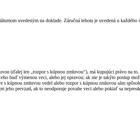
 dátumom uvedeným na doklade. Záručná lehota je uvedená u každého v
luvou (ďalej len „rozpor s kúpnou zmluvou“), má kupujúci právo na to,
eho buď výmenou veci, alebo jej opravou; ak nie je takýto postup mo
ore s kúpnou zmluvou vedel alebo rozpor s kúpnou zmluvou sám spôsobil
pri jeho prevzatí, ak to neodporuje povahe veci alebo pokiaľ sa nepreu