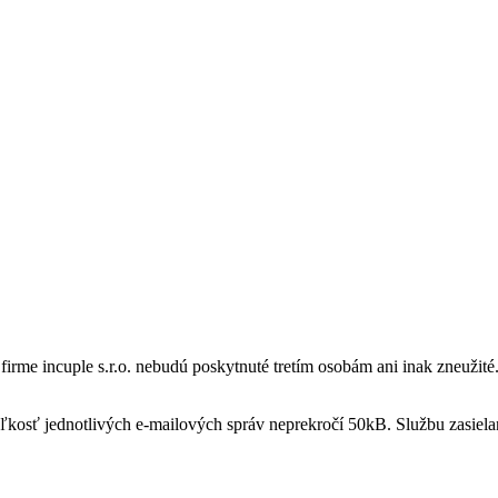
o firme incuple s.r.o. nebudú poskytnuté tretím osobám ani inak zneuži
ľkosť jednotlivých e-mailových správ neprekročí 50kB. Službu zasiela