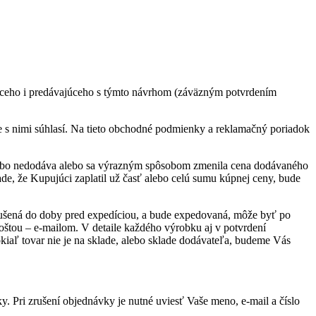
ceho i predávajúceho s týmto návrhom (záväzným potvrdením
 s nimi súhlasí. Na tieto obchodné podmienky a reklamačný poriadok
 alebo nedodáva alebo sa výrazným spôsobom zmenila cena dodávaného
de, že Kupujúci zaplatil už časť alebo celú sumu kúpnej ceny, bude
rušená do doby pred expedíciou, a bude expedovaná, môže byť po
oštou – e-mailom. V detaile každého výrobku aj v potvrdení
okiaľ tovar nie je na sklade, alebo sklade dodávateľa, budeme Vás
 Pri zrušení objednávky je nutné uviesť Vaše meno, e-mail a číslo