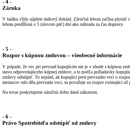
- 4 -
Záruka
V balíku vždy nájdete daňový doklad. Záručná lehota začína plynúť
lehota predĺžená o 5 (slovom päť) dní ako náhrada za čas dopravy.
- 5 -
Rozpor s kúpnou zmluvou – všeobecné informácie
V prípade, že vec pri prevzatí kupujúcim nie je v zhode s kúpnou zm
stavu odpovedajúceho kúpnej zmluve, a to podľa požiadavky kupujúc
zmluvy odstúpiť. To neplatí, ak kupujúci pred prevzatím veci o rozp
mesiacov odo dňa prevzatia veci, sa považuje za rozpor existujúci už 
Na tovar poskytujeme záručnú dobu danú zákonom.
- 6 -
Právo Spotrebiteľa odstúpiť od zmluvy