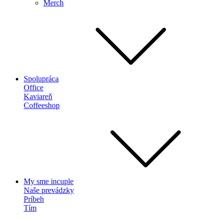
Merch
Spolupráca
Office
Kaviareň
Coffeeshop
My sme incuple
Naše prevádzky
Príbeh
Tím