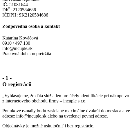
IČ: 51081644
DIČ: 2120584686
IČDPH: SK2120584686
Zodpovedná osoba a kontakt
Katarína Kováčová
0910 / 497 130
info@incuple.sk
Pracovná doba: nepretržitá
- 1 -
O registrácii
„Vyhlasujeme, že dáta slúžia len pre účely identifikácie pri nákupe v
z internetového obchodu firmy – incuple s.r.o.
Ponukové e-maily budú zasielané maximálne dvakrát do mesiaca a ve
adrese: info@incuple.sk alebo na uvedenej pevnej adrese.
Objednávky je možné uskutočniť i bez registrácie.