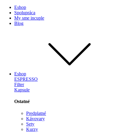
Eshop
Spolupráca
My sme incuple
Blog
Eshop
ESPRESSO
Filter
Kapsule
Ostatné
Predplatné
Kávovary
Sety
Kurzy