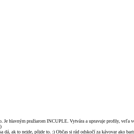
ko. Je hlavným pražiarom INCUPLE. Vytvára a upravuje profily, veľa v
)
a dá, ak to nejde, pôjde to. :) Občas si rád odskočí za kávovar ako barist