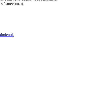
e s úsmevom. :)
odmienok