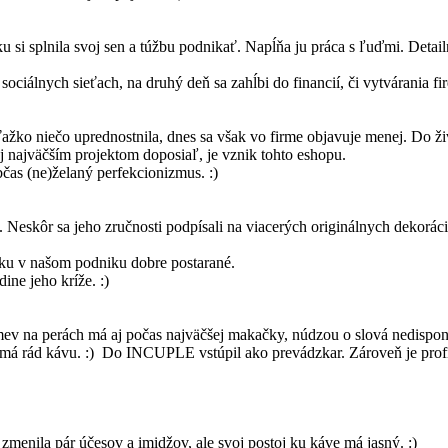
i splnila svoj sen a túžbu podnikať. Napĺňa ju práca s ľuďmi. Detai
ociálnych sieťach, na druhý deň sa zahĺbi do financií, či vytvárania fi
ažko niečo uprednostnila, dnes sa však vo firme objavuje menej. Do ži
ej najväčším projektom doposiaľ, je vznik tohto eshopu.
občas (ne)želaný perfekcionizmus. :)
skôr sa jeho zručnosti podpísali na viacerých originálnych dekoráciá
ánku v našom podniku dobre postarané.
ine jeho kríže. :)
v na perách má aj počas najväčšej makačky, núdzou o slová nedisponu
má rád kávu. :) Do INCUPLE vstúpil ako prevádzkar. Zároveň je profi b
zmenila pár účesov a imidžov, ale svoj postoj ku káve má jasný. :)