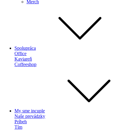
Merch
Spolupráca
Office
Kaviareň
Coffeeshop
My sme incuple
Naše prevádzky
Príbeh
Tím