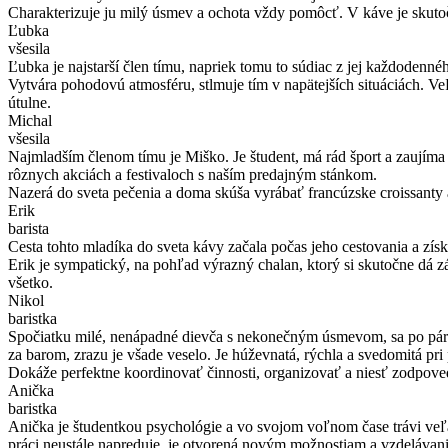
Charakterizuje ju milý úsmev a ochota vždy pomôcť. V káve je skutočná
Ľubka
všesila
Ľubka je najstarší člen tímu, napriek tomu to súdiac z jej každodenn
Vytvára pohodovú atmosféru, stlmuje tím v napätejších situáciách. Veľm
útulne.
Michal
všesila
Najmladším členom tímu je Miško. Je študent, má rád šport a zaujíma 
rôznych akciách a festivaloch s naším predajným stánkom.
Nazerá do sveta pečenia a doma skúša vyrábať francúzske croissanty a 
Erik
barista
Cesta tohto mladíka do sveta kávy začala počas jeho cestovania a zí
Erik je sympatický, na pohľad výrazný chalan, ktorý si skutočne dá 
všetko.
Nikol
baristka
Spočiatku milé, nenápadné dievča s nekonečným úsmevom, sa po pár 
za barom, zrazu je všade veselo. Je húževnatá, rýchla a svedomitá pri 
Dokáže perfektne koordinovať činnosti, organizovať a niesť zodpoved
Anička
baristka
Anička je študentkou psychológie a vo svojom voľnom čase trávi veľ
práci neustále napreduje, je otvorená novým možnostiam a vzdelávan