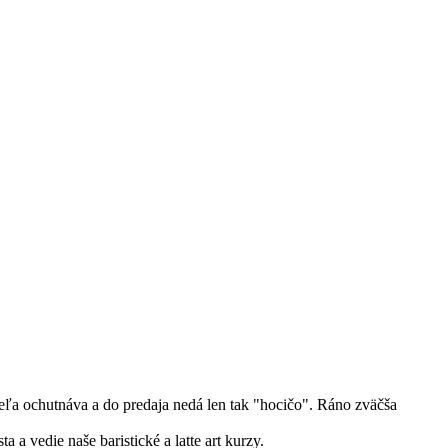
eľa ochutnáva a do predaja nedá len tak "hocičo". Ráno zväčša
a a vedie naše baristické a latte art kurzy.