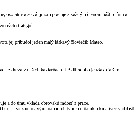
lne, osobitne a so záujmom pracuje s každým členom nášho tímu a
remných stratégií.
vota jej pribudol jeden malý láskavý človiečik Mateo.
ch z dreva v našich kaviarňach. Už dlhodobo je však ďalším
je a do tímu vkladá obrovskú radosť z práce.
arista so zaujímavými nápadmi, tvorca raňajok a kreatívec v oblasti