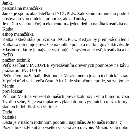
Janka
personálna manažérka
Janka je spoluzakladateľkou INCUPLE. Založením rodinného podniku s
posúva ho vpred nielen odborne, ale aj ľudsky.
Je naším viacfunkčným elementom - jeden deň ju napĺňa kreativita na s
Katka
eshop manažérka
Katka taktiež stála pri vzniku INCUPLE. Kedysi by pred prácou len ť
Katka sa orientuje prevažne na online prácu a marketigové aktivity. J
Vlastnosti, ktoré ju najviac vystihujú sú systematickosť, kreativita a 
PeŤO
pražiar, technik
Peťo začínal v INCUPLE vyrezávaním drevených podnosov na kávu. Ne
pražiarom INCUPLE.
Peťo kávu praží, balí, distribuuje. Vďaka nemu je aj o technickú str
V práci trávi veľa veľa času. Ak už ale skutočne nepríde, sú za tým jed
Martin
prevádzkar
Príchod Martina vniesol do našich prevádzok novú vlnu humoru. Úsme
Tvrdí o sebe, že je exemplárny výklad dobre vyvinutého muža, ktorý 
sladkých dobrôtok vo vitrínke.
Dada
baristka
Dada je v našom rodinnom podniku najdlhšie. Je to naša rodina. :)
Pozná tu každý kút a o všetko sa stará ako o svoje. Možno za tú dobu 