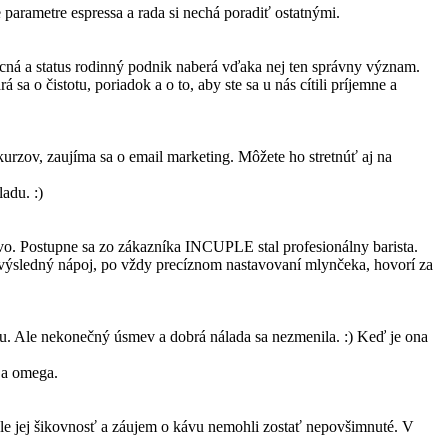
 parametre espressa a rada si nechá poradiť ostatnými.
mocná a status rodinný podnik naberá vďaka nej ten správny význam.
a o čistotu, poriadok a o to, aby ste sa u nás cítili príjemne a
kurzov, zaujíma sa o email marketing. Môžete ho stretnúť aj na
adu. :)
tvo. Postupne sa zo zákazníka INCUPLE stal profesionálny barista.
e výsledný nápoj, po vždy precíznom nastavovaní mlynčeka, hovorí za
u. Ale nekonečný úsmev a dobrá nálada sa nezmenila. :) Keď je ona
 a omega.
le jej šikovnosť a záujem o kávu nemohli zostať nepovšimnuté. V