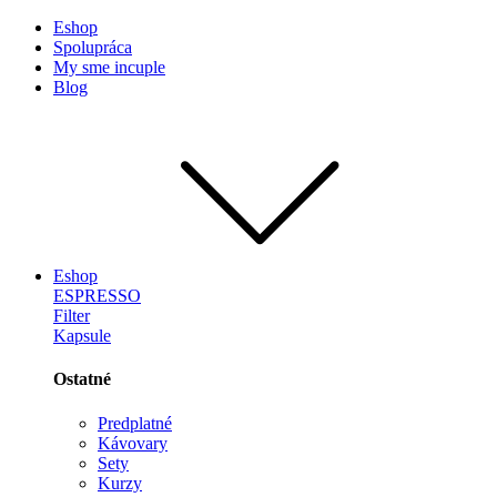
Eshop
Spolupráca
My sme incuple
Blog
Eshop
ESPRESSO
Filter
Kapsule
Ostatné
Predplatné
Kávovary
Sety
Kurzy