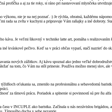
 profíčka a aj za tie roky, si ráno pri nastavovaní mlynčeka utvrdzuje
ého výkonu, nie je na nej poznať. :) Je rýchla, obratná, každému nápo
i rada sa zvŕta v kuchyni a pripravuje Vám raňajky a iné dobroty. Stará s
ho káva. Je veľmi šikovný v technike latte art, pomáha s realizovaním 
iné kváskové pečivo. Keď sa v práci občas vyparí, stačí nazrieť do skl
skavania nových zážitkov. Aj kávu spoznal ako jedno veľké dobrodružs
záležať na tom, čo Vám na stôl prinesie. Používa možno menej slov, al
týždňoch oťukania sa, zmenilo na profesionálnu a sebavedomú baristk
práci.
nosť za tímovú prácu. Poriadok a splnenie si povinností sú pre ňu alfa
a času v INCUPLE ako baristka. Začínala u nás nezávislou brigádou, a
iu. Tímového ducha v sebe nezaprie.